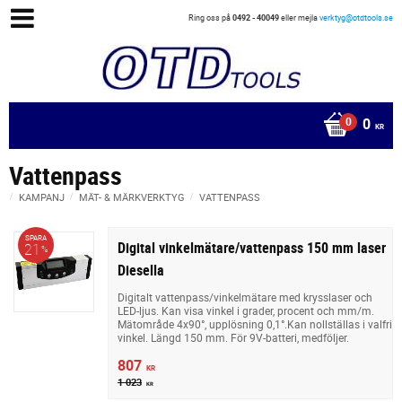
Ring oss på
0492 - 40049
eller mejla
verktyg@otdtools.se
0
KR
Vattenpass
KAMPANJ
MÄT- & MÄRKVERKTYG
VATTENPASS
SPARA
Digital vinkelmätare/vattenpass 150 mm laser
21
%
Diesella
Digitalt vattenpass/vinkelmätare med krysslaser och
LED-ljus. Kan visa vinkel i grader, procent och mm/m.
Mätområde 4x90°, upplösning 0,1°.Kan nollställas i valfri
vinkel. Längd 150 mm. För 9V-batteri, medföljer.
807
KR
1 023
KR