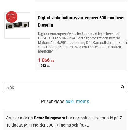
SPARA
Digital vinkelmätare/vattenpass 600 mm laser
21
%
Diesella
Digitalt vattenpass/vinkelmätare med krysslaser och
LED-ljus. Kan visa vinkel i grader, procent och mm/m.
Mätområde 4x90°, upplösning 0,1°.Kan nollställas i valfri
vinkel. Längd 600 mm. Med två libeller. För 9V-batteri,
medföljer.
1 066
KR
1 352
KR
Priser visas
exkl. moms
Artiklar märkta
Beställningsvara
har normalt en leveranstid på 7-
10 dagar. Minimiorder 300:- + moms och frakt.