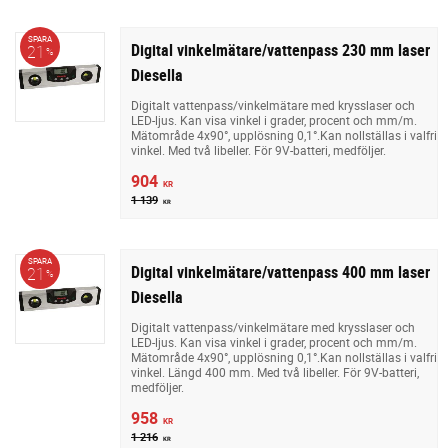
SPARA
Digital vinkelmätare/vattenpass 230 mm laser
21
%
Diesella
Digitalt vattenpass/vinkelmätare med krysslaser och
LED-ljus. Kan visa vinkel i grader, procent och mm/m.
Mätområde 4x90°, upplösning 0,1°.Kan nollställas i valfri
vinkel. Med två libeller. För 9V-batteri, medföljer.
904
KR
1 139
KR
SPARA
Digital vinkelmätare/vattenpass 400 mm laser
21
%
Diesella
Digitalt vattenpass/vinkelmätare med krysslaser och
LED-ljus. Kan visa vinkel i grader, procent och mm/m.
Mätområde 4x90°, upplösning 0,1°.Kan nollställas i valfri
vinkel. Längd 400 mm. Med två libeller. För 9V-batteri,
medföljer.
958
KR
1 216
KR