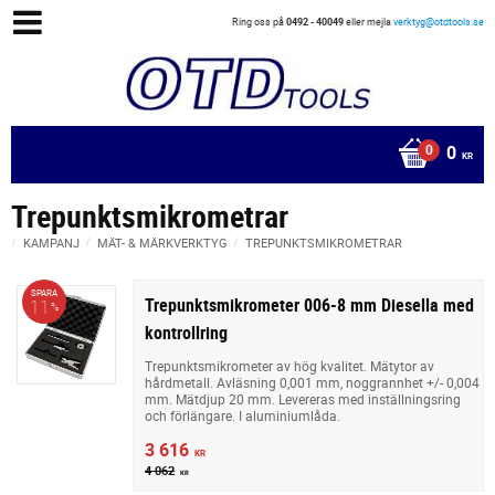
Ring oss på
0492 - 40049
eller mejla
verktyg@otdtools.se
0
KR
Trepunktsmikrometrar
KAMPANJ
MÄT- & MÄRKVERKTYG
TREPUNKTSMIKROMETRAR
SPARA
Trepunktsmikrometer 006-8 mm Diesella med
11
%
kontrollring
Trepunktsmikrometer av hög kvalitet. Mätytor av
hårdmetall. Avläsning 0,001 mm, noggrannhet +/- 0,004
mm. Mätdjup 20 mm. Levereras med inställningsring
och förlängare. I aluminiumlåda.
3 616
KR
4 062
KR