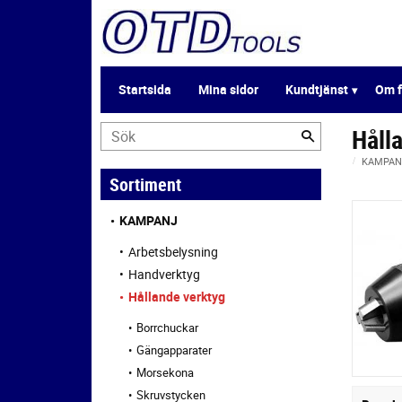
Startsida
Mina sidor
Kundtjänst
Om f
Håll
KAMPAN
Sortiment
KAMPANJ
Arbetsbelysning
Handverktyg
Hållande verktyg
Borrchuckar
Gängapparater
Morsekona
Skruvstycken