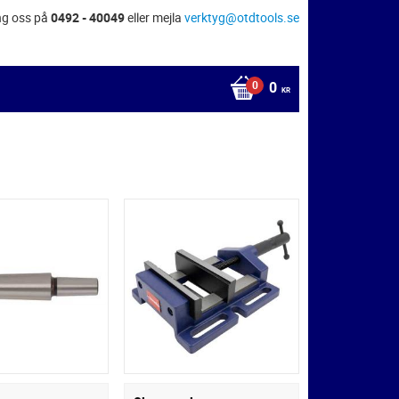
ng oss på
0492 - 40049
eller mejla
verktyg@otdtools.se
0
KR