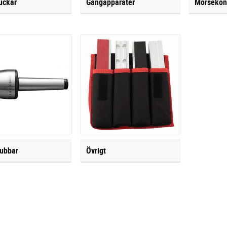
uckar
Gängapparater
Morsekon
ubbar
Övrigt