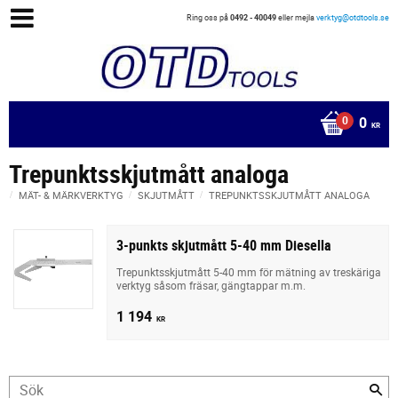
Ring oss på
0492 - 40049
eller mejla
verktyg@otdtools.se
0
KR
Trepunktsskjutmått analoga
MÄT- & MÄRKVERKTYG
SKJUTMÅTT
TREPUNKTSSKJUTMÅTT ANALOGA
3-punkts skjutmått 5-40 mm Diesella
Trepunktsskjutmått 5-40 mm för mätning av treskäriga
verktyg såsom fräsar, gängtappar m.m.
1 194
KR