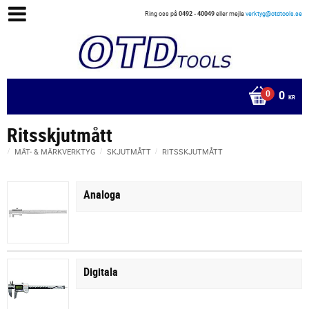
Ring oss på
0492 - 40049
eller mejla
verktyg@otdtools.se
0
KR
Ritsskjutmått
MÄT- & MÄRKVERKTYG
SKJUTMÅTT
RITSSKJUTMÅTT
Analoga
Digitala