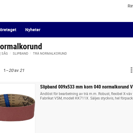
Ri
öretaget
Nyheter
normalkorund
P, SÅG
SLIPBAND
TRÄ NORMALKORUND
1–
20
av
21
Slipband 009x533 mm korn 040 normalkorund 
Ändlöst för bearbetning av trä m.m. Robust, flexibel X-v
Fabrikat VSM, modell KK711X. Säljes styckvis, hel förpack