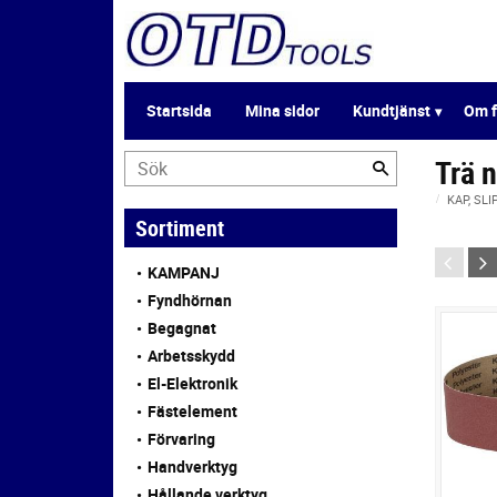
Startsida
Mina sidor
Kundtjänst
Om f
Trä 
KAP, SLI
Sortiment
KAMPANJ
Fyndhörnan
Begagnat
Arbetsskydd
El-Elektronik
Fästelement
Förvaring
Handverktyg
Hållande verktyg