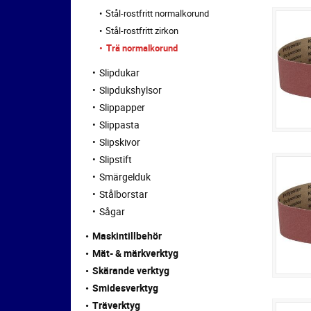
Stål-rostfritt normalkorund
Stål-rostfritt zirkon
Trä normalkorund
Slipdukar
Slipdukshylsor
Slippapper
Slippasta
Slipskivor
Slipstift
Smärgelduk
Stålborstar
Sågar
Maskintillbehör
Mät- & märkverktyg
Skärande verktyg
Smidesverktyg
Träverktyg