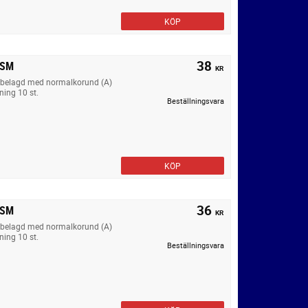
KÖP
38
VSM
KR
äv belagd med normalkorund (A)
ning 10 st.
Beställningsvara
KÖP
36
VSM
KR
äv belagd med normalkorund (A)
ning 10 st.
Beställningsvara