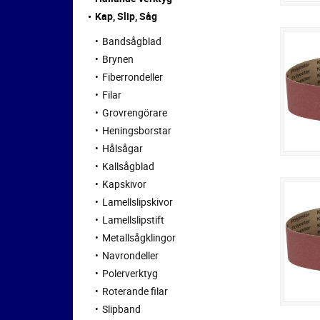
Kap, Slip, Såg
Bandsågblad
Brynen
Fiberrondeller
Filar
Grovrengörare
Heningsborstar
Hålsågar
Kallsågblad
Kapskivor
Lamellslipskivor
Lamellslipstift
Metallsågklingor
Navrondeller
Polerverktyg
Roterande filar
Slipband