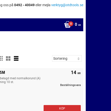
ng oss på
0492 - 40049
eller mejla
verktyg@otdtools.se
0
KR
14
VSM
KR
äv belagd med normalkorund (A)
ning 10 st.
Beställningsvara
KÖP