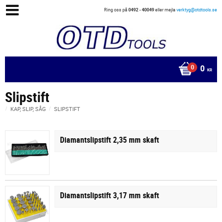
Ring oss på
0492 - 40049
eller mejla
verktyg@otdtools.se
0
KR
Slipstift
KAP, SLIP, SÅG
SLIPSTIFT
Diamantslipstift 2,35 mm skaft
Diamantslipstift 3,17 mm skaft