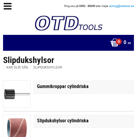
Ring oss på
0492 - 40049
eller mejla
verktyg@otdtools.se
0
KR
Slipdukshylsor
KAP, SLIP, SÅG
SLIPDUKSHYLSOR
Gummikroppar cylindriska
Slipdukshylsor cylindriska