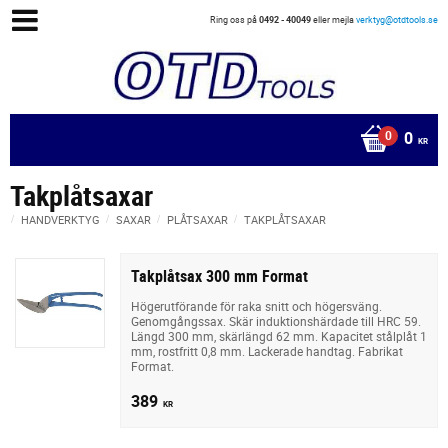
Ring oss på
0492 - 40049
eller mejla
verktyg@otdtools.se
0
KR
Takplåtsaxar
HANDVERKTYG
SAXAR
PLÅTSAXAR
TAKPLÅTSAXAR
Takplåtsax 300 mm Format
Högerutförande för raka snitt och högersväng.
Genomgångssax. Skär induktionshärdade till HRC 59.
Längd 300 mm, skärlängd 62 mm. Kapacitet stålplåt 1
mm, rostfritt 0,8 mm. Lackerade handtag. Fabrikat
Format.
389
KR