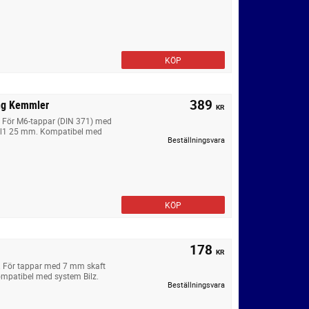
KÖP
389
ing Kemmler
KR
. För M6-tappar (DIN 371) med
, l1 25 mm. Kompatibel med
Beställningsvara
KÖP
178
KR
. För tappar med 7 mm skaft
mpatibel med system Bilz.
Beställningsvara