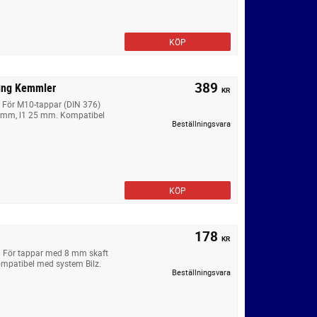
KÖP
389
ling Kemmler
KR
. För M10-tappar (DIN 376)
9 mm, l1 25 mm. Kompatibel
Beställningsvara
KÖP
178
KR
. För tappar med 8 mm skaft
mpatibel med system Bilz.
Beställningsvara