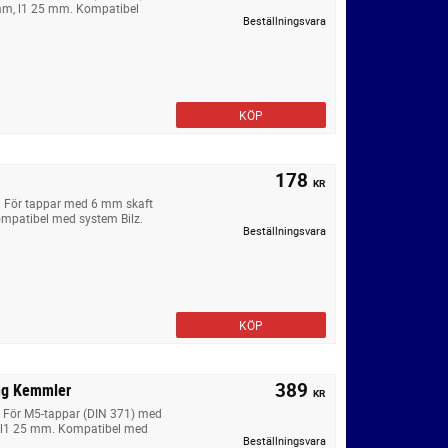
mm, l1 25 mm. Kompatibel
Beställningsvara
KÖP
178
KR
. För tappar med 6 mm skaft
mpatibel med system Bilz.
Beställningsvara
KÖP
389
ing Kemmler
KR
. För M5-tappar (DIN 371) med
, l1 25 mm. Kompatibel med
Beställningsvara