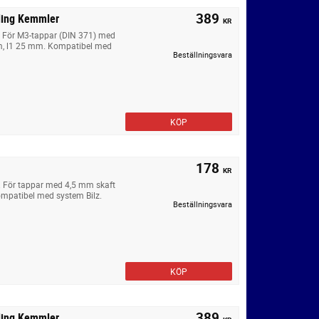
389
ling Kemmler
KR
. För M3-tappar (DIN 371) med
m, l1 25 mm. Kompatibel med
Beställningsvara
KÖP
178
KR
. För tappar med 4,5 mm skaft
mpatibel med system Bilz.
Beställningsvara
KÖP
389
ling Kemmler