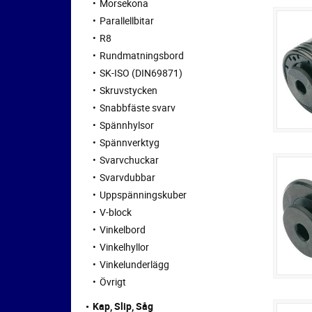
Morsekona
Parallellbitar
R8
Rundmatningsbord
SK-ISO (DIN69871)
Skruvstycken
Snabbfäste svarv
Spännhylsor
Spännverktyg
Svarvchuckar
Svarvdubbar
Uppspänningskuber
V-block
Vinkelbord
Vinkelhyllor
Vinkelunderlägg
Övrigt
Kap, Slip, Såg