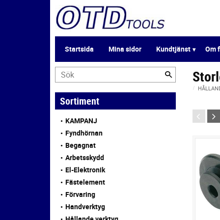
Startsida
Mina sidor
Kundtjänst
Om f
Storl
HÅLLAN
Sortiment
KAMPANJ
Fyndhörnan
Begagnat
Arbetsskydd
El-Elektronik
Fästelement
Förvaring
Handverktyg
Hållande verktyg