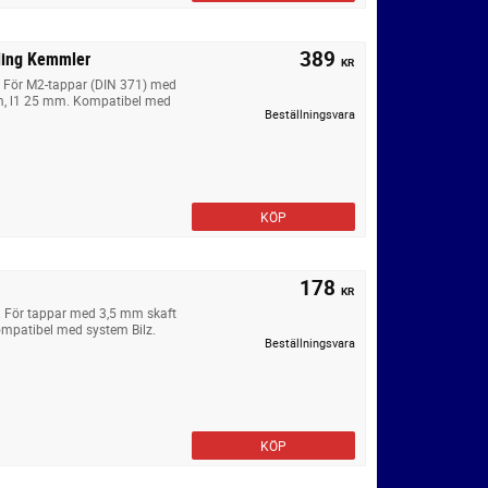
389
ling Kemmler
KR
. För M2-tappar (DIN 371) med
m, l1 25 mm. Kompatibel med
Beställningsvara
KÖP
178
KR
. För tappar med 3,5 mm skaft
mpatibel med system Bilz.
Beställningsvara
KÖP