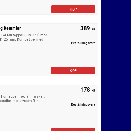
KÖP
389
ing Kemmler
KR
. För M8-tappar (DIN 371) med
, l1 25 mm. Kompatibel med
Beställningsvara
KÖP
178
KR
. För tappar med 9 mm skaft
patibel med system Bilz.
Beställningsvara