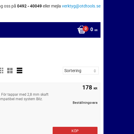
ng oss på
0492 - 40049
eller mejla
verktyg@otdtools.se
0
KR
178
KR
. För tappar med 2,8 mm skaft
mpatibel med system Bilz.
Beställningsvara
KÖP