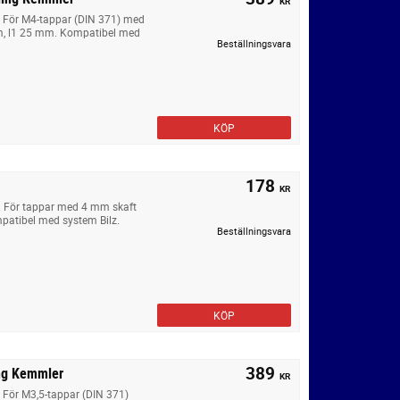
KR
. För M4-tappar (DIN 371) med
m, l1 25 mm. Kompatibel med
Beställningsvara
KÖP
178
KR
. För tappar med 4 mm skaft
patibel med system Bilz.
Beställningsvara
KÖP
389
ing Kemmler
KR
 För M3,5-tappar (DIN 371)