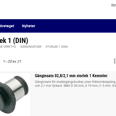
Ri
öretaget
Nyheter
ek 1 (DIN)
DE VERKTYG
GÄNGINSATSER
STORLEK 1 (DIN)
1–
20
av
21
Gänginsats 02,8/2,1 mm storlek 1 Kemmler
Gänginsats för snabbgängchuckar, utan friktionskoppling
och 2,1 mm fyrkant. Mått D 30 mm, d 19 mm, l1 5 mm. Ko