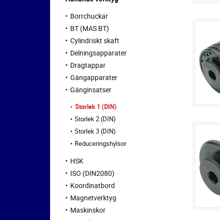
Borrchuckar
BT (MAS BT)
Cylindriskt skaft
Delningsapparater
Dragtappar
Gängapparater
Gänginsatser
Storlek 1 (DIN)
Storlek 2 (DIN)
Storlek 3 (DIN)
Reduceringshylsor
HSK
ISO (DIN2080)
Koordinatbord
Magnetverktyg
Maskinskor