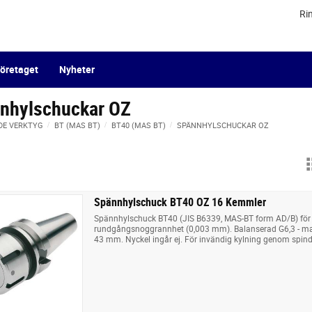
Ri
öretaget
Nyheter
nhylschuckar OZ
DE VERKTYG
BT (MAS BT)
BT40 (MAS BT)
SPÄNNHYLSCHUCKAR OZ
Spännhylschuck BT40 OZ 16 Kemmler
Spännhylschuck BT40 (JIS B6339, MAS-BT form AD/B) för
rundgångsnoggrannhet (0,003 mm). Balanserad G6,3 - m
43 mm. Nyckel ingår ej. För invändig kylning genom spindel