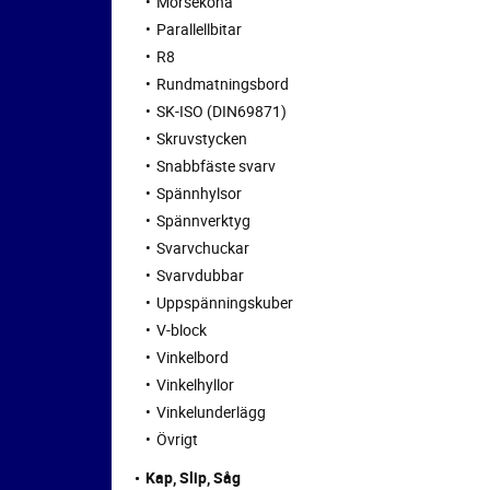
Morsekona
Parallellbitar
R8
Rundmatningsbord
SK-ISO (DIN69871)
Skruvstycken
Snabbfäste svarv
Spännhylsor
Spännverktyg
Svarvchuckar
Svarvdubbar
Uppspänningskuber
V-block
Vinkelbord
Vinkelhyllor
Vinkelunderlägg
Övrigt
Kap, Slip, Såg