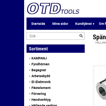
Startsida
Mina sidor
Kundtjänst
Om f
Spän
HÅLLAN
Sortiment
KAMPANJ
Fyndhörnan
Begagnat
Arbetsskydd
El-Elektronik
Fästelement
Förvaring
Handverktyg
Hållande verktyg