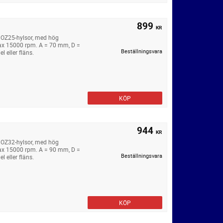
899
KR
 OZ25-hylsor, med hög
ax 15000 rpm. A = 70 mm, D =
Beställningsvara
 eller fläns.
KÖP
944
KR
 OZ32-hylsor, med hög
ax 15000 rpm. A = 90 mm, D =
Beställningsvara
 eller fläns.
KÖP