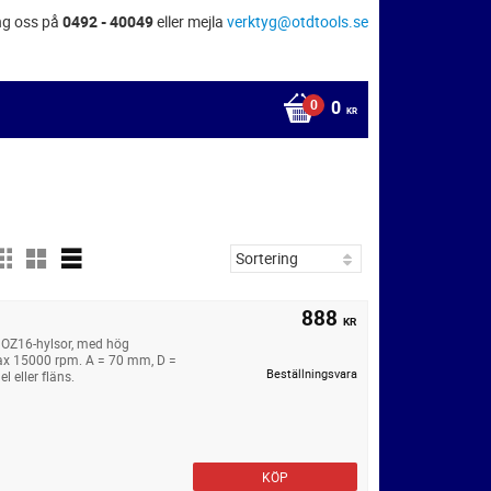
ng oss på
0492 - 40049
eller mejla
verktyg@otdtools.se
0
KR
888
KR
 OZ16-hylsor, med hög
ax 15000 rpm. A = 70 mm, D =
Beställningsvara
 eller fläns.
KÖP