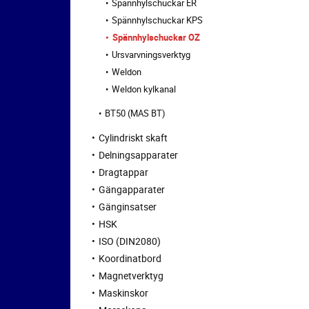
Spännhylschuckar ER
Spännhylschuckar KPS
Spännhylschuckar OZ
Ursvarvningsverktyg
Weldon
Weldon kylkanal
BT50 (MAS BT)
Cylindriskt skaft
Delningsapparater
Dragtappar
Gängapparater
Gänginsatser
HSK
ISO (DIN2080)
Koordinatbord
Magnetverktyg
Maskinskor