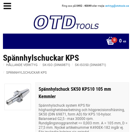
Ring oss på
0492 - 40049
eller mejla
verktyg@otdtools.se
0
KR
Spännhylschuckar KPS
HÅLLANDE VERKTYG
SK-ISO (DIN69871)
SK-ISO50 (DIN69871)
SPÄNNHYLSCHUCKAR KPS
Spännhylschuck SK50 KPS10 105 mm
Kemmler
Spännhylschuck system KPS för
höghastighetsbearbetning och högprecisionsfräsning,
SK50 (DIN 69871, form AD) för KPS 10-hylsor.
Balanserad G2,5 - max 30000 rpm.
Rundgångsnoggrannhet <= 0,003 mm. A = 105 mm, D =
27,5 mm. Nyckel artikelnummer K490EK-182 ingår ej.
För invändig kylning via spindel.