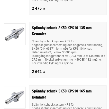
2 475
KR
Spännhylschuck SK50 KPS10 135 mm
Kemmler
Spännhylschuck system KPS för
höghastighetsbearbetning och högprecisionsfräsning,
SK50 (DIN 69871, form AD) för KPS 10-hylsor.
Balanserad G2,5 - max 30000 rpm.
Rundgångsnoggrannhet <= 0,003 mm. A = 135 mm, D =
27,5 mm. Nyckel artikelnummer K490EK-182 ingår ej.
För invändig kylning via spindel.
2 642
KR
Spännhylschuck SK50 KPS10 165 mm
Kemmler
Spännhylschuck system KPS för
höghastighetsbearbetning och högprecisionsfräsning,