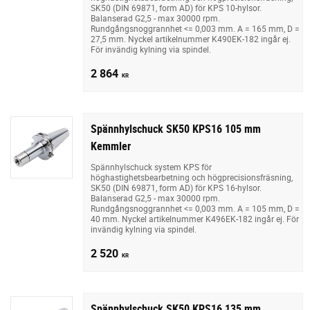
SK50 (DIN 69871, form AD) för KPS 10-hylsor.
Balanserad G2,5 - max 30000 rpm.
Rundgångsnoggrannhet <= 0,003 mm. A = 165 mm, D =
27,5 mm. Nyckel artikelnummer K490EK-182 ingår ej.
För invändig kylning via spindel.
2 864
KR
Spännhylschuck SK50 KPS16 105 mm
Kemmler
Spännhylschuck system KPS för
höghastighetsbearbetning och högprecisionsfräsning,
SK50 (DIN 69871, form AD) för KPS 16-hylsor.
Balanserad G2,5 - max 30000 rpm.
Rundgångsnoggrannhet <= 0,003 mm. A = 105 mm, D =
40 mm. Nyckel artikelnummer K496EK-182 ingår ej. För
invändig kylning via spindel.
2 520
KR
Spännhylschuck SK50 KPS16 135 mm