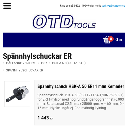
Ring oss på
0492 - 40049
eller mejla
verktyg@otdtools.se
0
KR
Spännhylschuckar ER
HÅLLANDE VERKTYG
HSK
HSK-A 50 (ISO 12164-1)
SPÄNNHYLSCHUCKAR ER
Spännhylschuck HSK-A 50 ER11 mini Kemmler
Spännhylschuck HSK-A 50 (ISO 121164-1/DIN 69893-1)
för ER11-hylsor, med hög rundgångsnoggrannhet (0,003
mm). Balanserad G2,5 - max 25000 rpm. A = 60 mm, D =
16 mm. Nyckel ingår ej. För invändig kylning.
1 443
KR