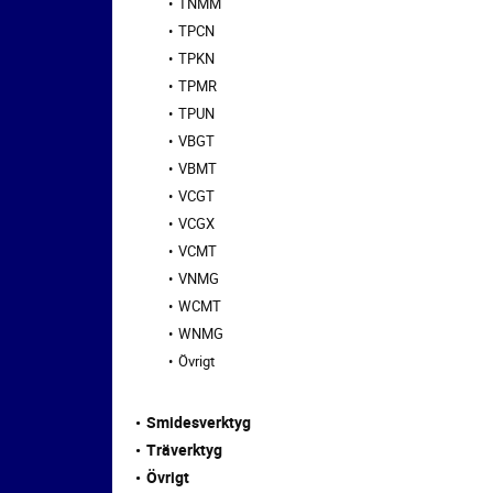
TNMM
TPCN
TPKN
TPMR
TPUN
VBGT
VBMT
VCGT
VCGX
VCMT
VNMG
WCMT
WNMG
Övrigt
Smidesverktyg
Träverktyg
Övrigt