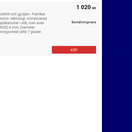
1 020
KR
stfritt och gjutjärn. Fabrikat
omic- teknologi. Konstruerad
Beställningsvara
pplikationer i stål, men även
 (INSD) 6 mm, Diameter
ningsvinkel (AN) 7 grader.
KÖP