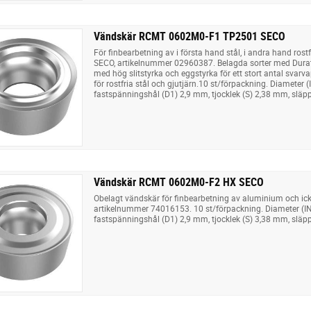
Vändskär RCMT 0602M0-F1 TP2501 SECO
För finbearbetning av i första hand stål, i andra hand rostf
SECO, artikelnummer 02960387. Belagda sorter med Durat
med hög slitstyrka och eggstyrka för ett stort antal svarva
för rostfria stål och gjutjärn.10 st/förpackning. Diameter
fastspänningshål (D1) 2,9 mm, tjocklek (S) 2,38 mm, släpp
Vändskär RCMT 0602M0-F2 HX SECO
Obelagt vändskär för finbearbetning av aluminium och ick
artikelnummer 74016153. 10 st/förpackning. Diameter (
fastspänningshål (D1) 2,9 mm, tjocklek (S) 3,38 mm, släpp