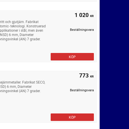
1 020
KR
ritt och gjutjärn. Fabrikat
omic- teknologi. Konstruerad
Beställningsvara
pplikationer i stål, men även
 (INSD) 6 mm, Diameter
ningsvinkel (AN) 7 grader.
KÖP
773
KR
ejärnmetaller. Fabrikat SECO,
INSD) 6 mm, Diameter
Beställningsvara
ningsvinkel (AN) 7 grader.
KÖP