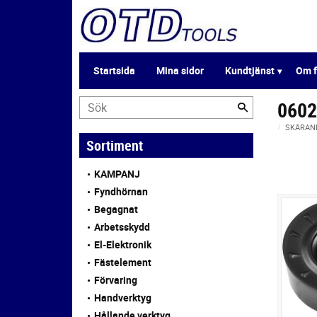
Startsida
Mina sidor
Kundtjänst
Om f
0602
SKÄRAN
Sortiment
KAMPANJ
Fyndhörnan
Begagnat
Arbetsskydd
El-Elektronik
Fästelement
Förvaring
Handverktyg
Hållande verktyg