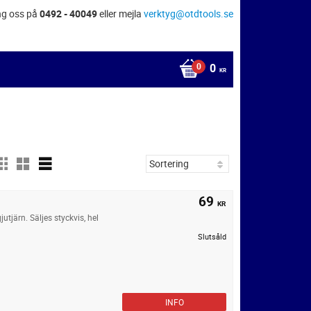
ng oss på
0492 - 40049
eller mejla
verktyg@otdtools.se
0
KR
69
KR
utjärn. Säljes styckvis, hel
Slutsåld
INFO