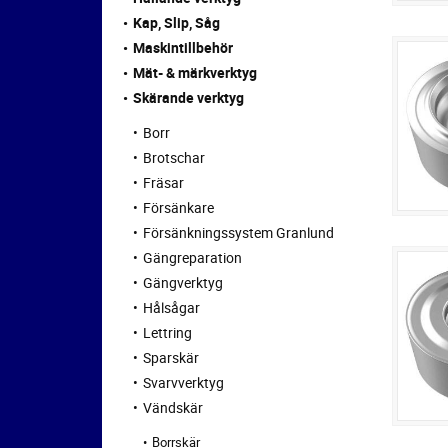
Kap, Slip, Såg
Maskintillbehör
Mät- & märkverktyg
Skärande verktyg
Borr
Brotschar
Fräsar
Försänkare
Försänkningssystem Granlund
Gängreparation
Gängverktyg
Hålsågar
Lettring
Sparskär
Svarvverktyg
Vändskär
Borrskär