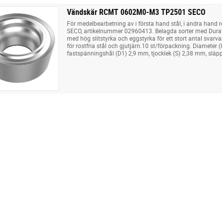
Vändskär RCMT 0602M0-M3 TP2501 SECO
För medelbearbetning av i första hand stål, i andra hand ro
SECO, artikelnummer 02960413. Belagda sorter med Durat
med hög slitstyrka och eggstyrka för ett stort antal svarva
för rostfria stål och gjutjärn.10 st/förpackning. Diameter
fastspänningshål (D1) 2,9 mm, tjocklek (S) 2,38 mm, släpp