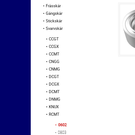
Frässkär
Gängskär
Stickskär
Svarvskär
CCGT
CCGX
CCMT
CNGG
CNMG
DCGT
DCGX
DCMT
DNMG
KNUX
RCMT
0602
0803