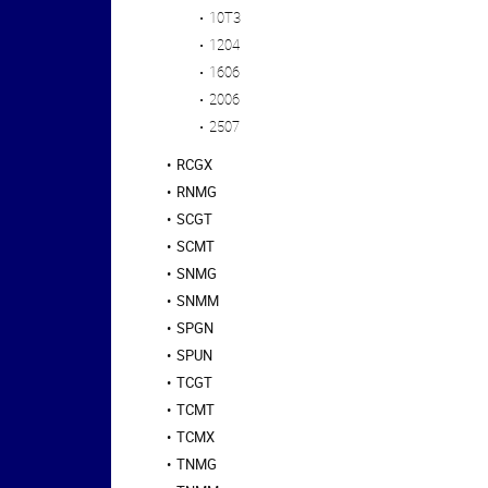
10T3
1204
1606
2006
2507
RCGX
RNMG
SCGT
SCMT
SNMG
SNMM
SPGN
SPUN
TCGT
TCMT
TCMX
TNMG