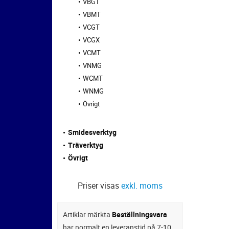
VBGT
VBMT
VCGT
VCGX
VCMT
VNMG
WCMT
WNMG
Övrigt
Smidesverktyg
Träverktyg
Övrigt
Priser visas
exkl. moms
Artiklar märkta
Beställningsvara
har normalt en leveranstid på 7-10