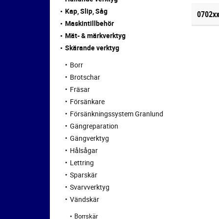
Kap, Slip, Såg
0702x
Maskintillbehör
Mät- & märkverktyg
Skärande verktyg
Borr
Brotschar
Fräsar
Försänkare
Försänkningssystem Granlund
Gängreparation
Gängverktyg
Hålsågar
Lettring
Sparskär
Svarvverktyg
Vändskär
Borrskär