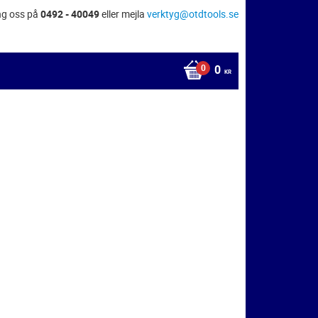
ng oss på
0492 - 40049
eller mejla
verktyg@otdtools.se
0
KR