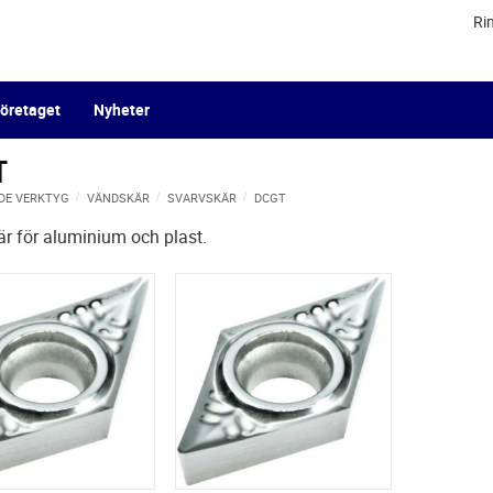
Ri
öretaget
Nyheter
T
DE VERKTYG
VÄNDSKÄR
SVARVSKÄR
DCGT
r för aluminium och plast.