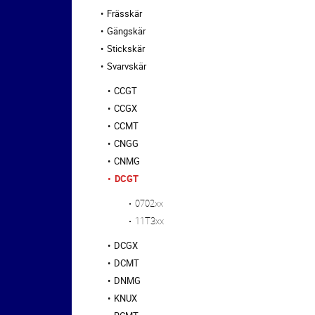
Frässkär
Gängskär
Stickskär
Svarvskär
CCGT
CCGX
CCMT
CNGG
CNMG
DCGT
0702xx
11T3xx
DCGX
DCMT
DNMG
KNUX