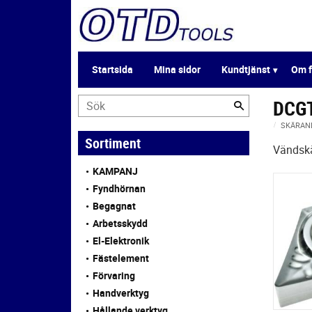
Startsida
Mina sidor
Kundtjänst
Om f
DCG
SKÄRAN
Sortiment
Vändskä
KAMPANJ
Fyndhörnan
Begagnat
Arbetsskydd
El-Elektronik
Fästelement
Förvaring
Handverktyg
Hållande verktyg