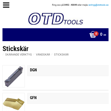
Ring oss på
0492 - 40049
eller mejla
verktyg@otdtools.se
0
KR
Stickskär
SKÄRANDE VERKTYG
VÄNDSKÄR
STICKSKÄR
DGN
GFN