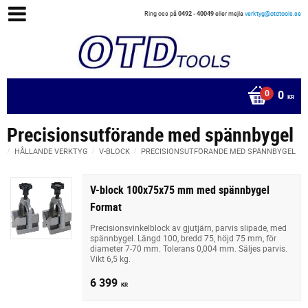
Ring oss på
0492 - 40049
eller mejla
verktyg@otdtools.se
0
KR
Precisionsutförande med spännbygel
HÅLLANDE VERKTYG
V-BLOCK
PRECISIONSUTFÖRANDE MED SPÄNNBYGEL
V-block 100x75x75 mm med spännbygel
Format
Precisionsvinkelblock av gjutjärn, parvis slipade, med
spännbygel. Längd 100, bredd 75, höjd 75 mm, för
diameter 7-70 mm. Tolerans 0,004 mm. Säljes parvis.
Vikt 6,5 kg.
6 399
KR