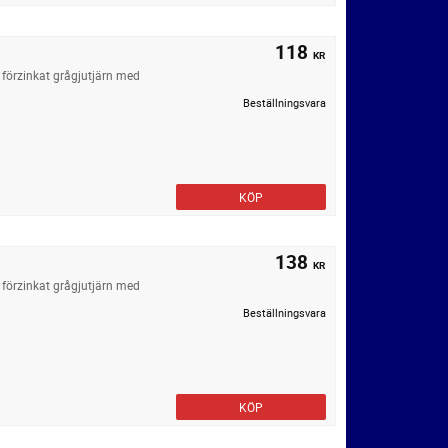
118
KR
förzinkat grågjutjärn med
Beställningsvara
KÖP
138
KR
förzinkat grågjutjärn med
Beställningsvara
KÖP