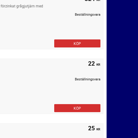
förzinkat grågjutjärn med
Beställningsvara
KÖP
22
KR
Beställningsvara
KÖP
25
KR