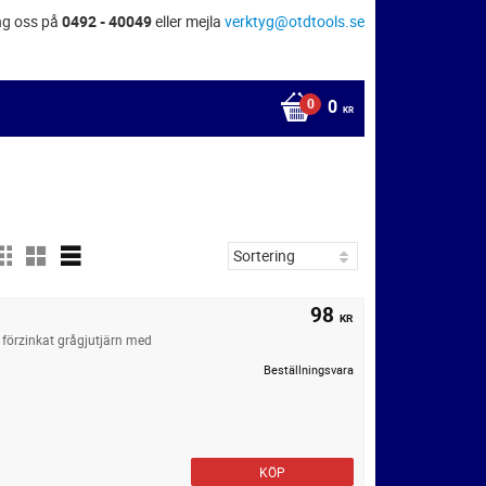
ng oss på
0492 - 40049
eller mejla
verktyg@otdtools.se
0
KR
98
KR
förzinkat grågjutjärn med
Beställningsvara
KÖP