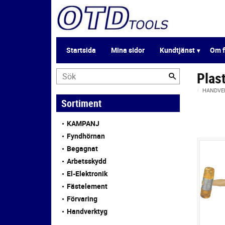
Startsida
Mina sidor
Kundtjänst
Om f
Plas
HANDVE
Sortiment
KAMPANJ
Fyndhörnan
Begagnat
Arbetsskydd
El-Elektronik
Fästelement
Förvaring
Handverktyg