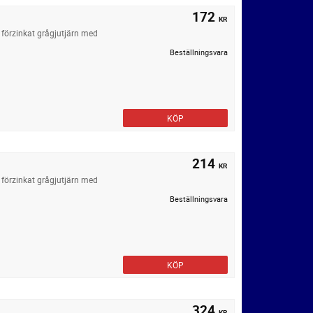
172
KR
förzinkat grågjutjärn med
Beställningsvara
KÖP
214
KR
förzinkat grågjutjärn med
Beställningsvara
KÖP
324
KR