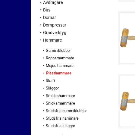
Avdragare
Bits
Dornar
Dornpressar
Gradverktyg
Hammare
Gummiklubbor
Kopparhammare
Mejselhammare
Plasthammare
Skaft
Släggor
Smideshammare
Snickarhammare
Studsfria gummiklubbor
Studsfria hammare
Studsfria släggor