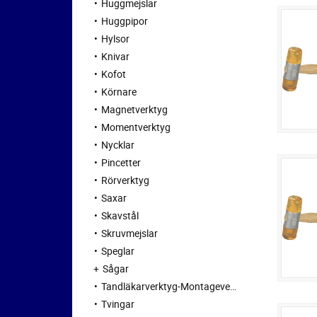
Huggmejslar
Huggpipor
Hylsor
Knivar
Kofot
Körnare
Magnetverktyg
Momentverktyg
Nycklar
Pincetter
Rörverktyg
Saxar
Skavstål
Skruvmejslar
Speglar
Sågar
Tandläkarverktyg-Montageverktyg
Tvingar