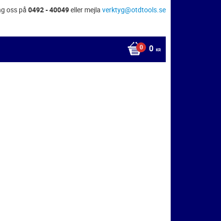
ng oss på
0492 - 40049
eller mejla
verktyg@otdtools.se
0
KR