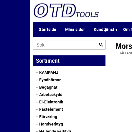
Startsida
Mina sidor
Kundtjänst
Om f
Mors
HÅLLAN
Sortiment
KAMPANJ
Fyndhörnan
Begagnat
Arbetsskydd
El-Elektronik
Fästelement
Förvaring
Handverktyg
Hållande verktyg