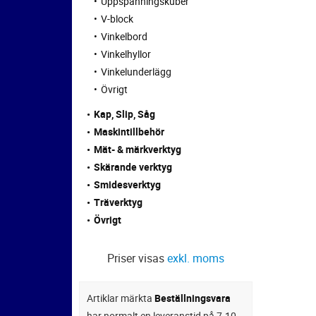
Uppspänningskuber
V-block
Vinkelbord
Vinkelhyllor
Vinkelunderlägg
Övrigt
Kap, Slip, Såg
Maskintillbehör
Mät- & märkverktyg
Skärande verktyg
Smidesverktyg
Träverktyg
Övrigt
Priser visas
exkl. moms
Artiklar märkta
Beställningsvara
har normalt en leveranstid på 7-10