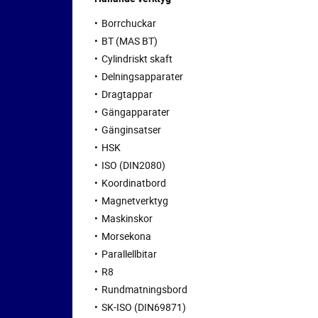
Borrchuckar
BT (MAS BT)
Cylindriskt skaft
Delningsapparater
Dragtappar
Gängapparater
Gänginsatser
HSK
ISO (DIN2080)
Koordinatbord
Magnetverktyg
Maskinskor
Morsekona
Parallellbitar
R8
Rundmatningsbord
SK-ISO (DIN69871)