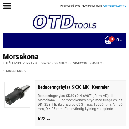
Ring oss på
0492 - 40049
eller mejla
verktyg@otdtools.se
0
KR
Morsekona
HÅLLANDE VERKTYG
SK-ISO (DIN69871)
SK-ISO30 (DIN69871)
MORSEKONA
Reduceringshylsa SK30 MK1 Kemmler
Reduceringshylsa SK30 (DIN 69871, form AD) till
Morsekona 1. För morsekonaverktyg med tunga enligt
DIN 228-1 B. Balanserad G6,3 - max 15000 rpm. A = 50
mm, D = 25 mm. För invändig kylning via spindel.
522
KR