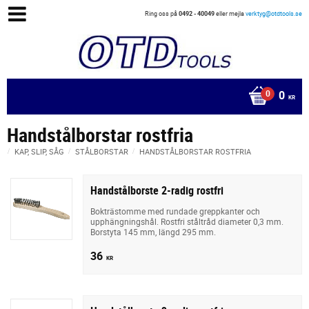
Ring oss på
0492 - 40049
eller mejla
verktyg@otdtools.se
0
KR
Handstålborstar rostfria
KAP, SLIP, SÅG
STÅLBORSTAR
HANDSTÅLBORSTAR ROSTFRIA
Handstålborste 2-radig rostfri
Bokträstomme med rundade greppkanter och
upphängningshål. Rostfri ståltråd diameter 0,3 mm.
Borstyta 145 mm, längd 295 mm.
36
KR