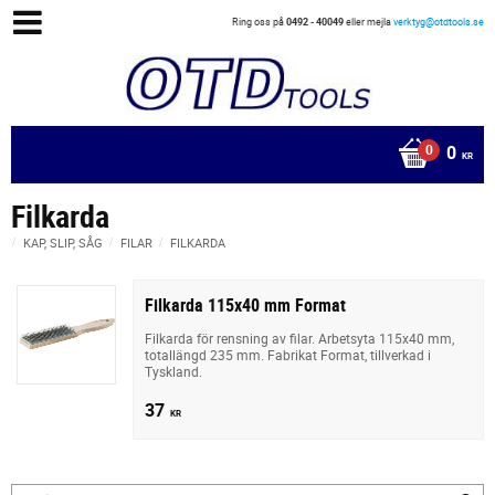
Ring oss på
0492 - 40049
eller mejla
verktyg@otdtools.se
0
KR
Filkarda
KAP, SLIP, SÅG
FILAR
FILKARDA
Filkarda 115x40 mm Format
Filkarda för rensning av filar. Arbetsyta 115x40 mm,
totallängd 235 mm. Fabrikat Format, tillverkad i
Tyskland.
37
KR