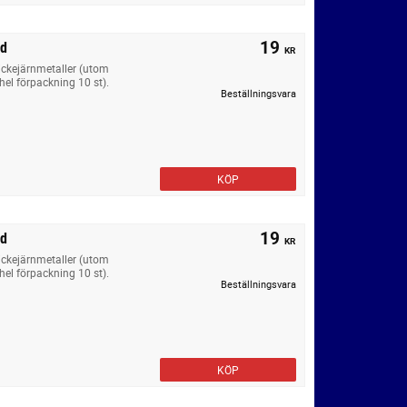
19
rd
KR
 ickejärnmetaller (utom
(hel förpackning 10 st).
Beställningsvara
KÖP
19
rd
KR
 ickejärnmetaller (utom
(hel förpackning 10 st).
Beställningsvara
KÖP