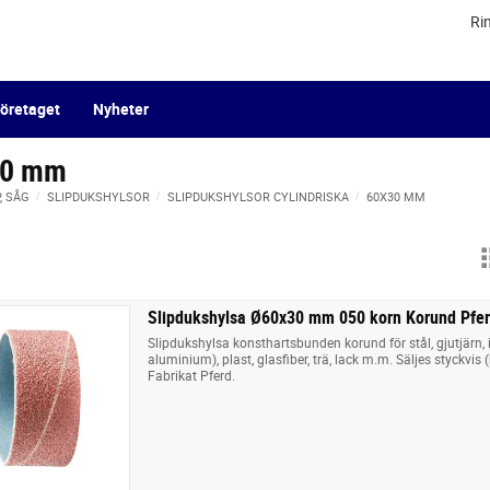
Ri
öretaget
Nyheter
30 mm
P, SÅG
SLIPDUKSHYLSOR
SLIPDUKSHYLSOR CYLINDRISKA
60X30 MM
Slipdukshylsa Ø60x30 mm 050 korn Korund Pfe
Slipdukshylsa konsthartsbunden korund för stål, gjutjärn,
aluminium), plast, glasfiber, trä, lack m.m. Säljes styckvis 
Fabrikat Pferd.