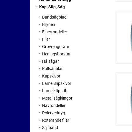
Kap, Slip, Såg
Bandsågblad
Brynen
Fiberrondeller
Filar
Grovrengörare
Heningsborstar
Hålsågar
Kallsågblad
Kapskivor
Lamellslipskivor
Lamellslipstift
Metallsågklingor
Navrondeller
Polerverktyg
Roterande filar
Slipband