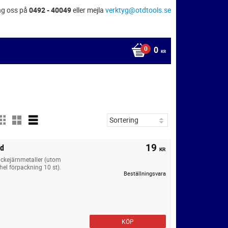
ng oss på
0492 - 40049
eller mejla
verktyg@otdtools.se
0
KR
19
rd
KR
 ickejärnmetaller (utom
(hel förpackning 10 st).
Beställningsvara
KÖP