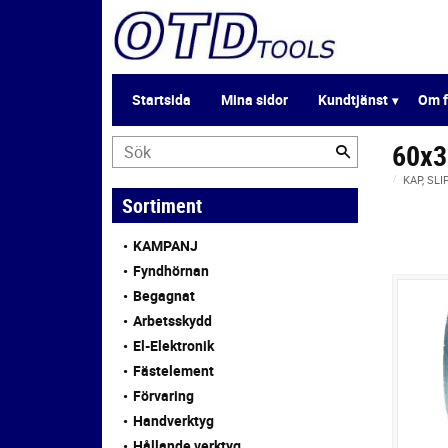
Startsida
Mina sidor
Kundtjänst
Om f
60x
KAP, SLI
Sortiment
KAMPANJ
Fyndhörnan
Begagnat
Arbetsskydd
El-Elektronik
Fästelement
Förvaring
Handverktyg
Hållande verktyg