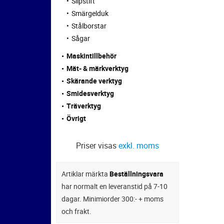
Slipstift
Smärgelduk
Stålborstar
Sågar
Maskintillbehör
Mät- & märkverktyg
Skärande verktyg
Smidesverktyg
Träverktyg
Övrigt
Priser visas
exkl. moms
Artiklar märkta
Beställningsvara
har normalt en leveranstid på 7-10
dagar. Minimiorder 300:- + moms
och frakt.