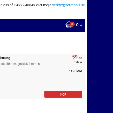
ng oss på
0492 - 40049
eller mejla
verktyg@otdtools.se
0
KR
59
istung
KR
125
KR
redd 50 mm, tjocklek 2 mm. 6
14 st i lager
KÖP