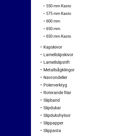
550 mm Kasto
575 mm Kasto
600 mm
650 mm
650 mm Kasto
Kapskivor
Lamellslipskivor
Lamellslipstift
Metallsågklingor
Navrondeller
Polerverktyg
Roterande filar
Slipband
Slipdukar
Slipdukshylsor
Slippapper
Slippasta