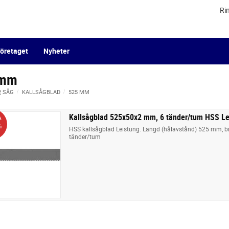
Ri
öretaget
Nyheter
 mm
P, SÅG
KALLSÅGBLAD
525 MM
Kallsågblad 525x50x2 mm, 6 tänder/tum HSS Le
A
%
HSS kallsågblad Leistung. Längd (hålavstånd) 525 mm, b
tänder/tum