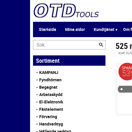
Startsida
Mina sidor
Kundtjänst
Om f
525
KAP, SLI
Sortiment
SPAR
53
KAMPANJ
Fyndhörnan
Begagnat
Arbetsskydd
El-Elektronik
Fästelement
Förvaring
Handverktyg
Hållande verktyg