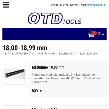
Ring oss på
0492 - 40049
eller mejla
verktyg@otdtools.se
0
KR
18,00-18,99 mm
MÄT- & MÄRKVERKTYG
MÅTTPINNAR
TOLERANS 2
18,00-18,99 MM
Måttpinne 18,00 mm
Måttpinne med toleransklass 2 vilket innebär att
diametern har toleransen ±0.0015 mm. Rundhet inom
0.0015 mm.
629
KR