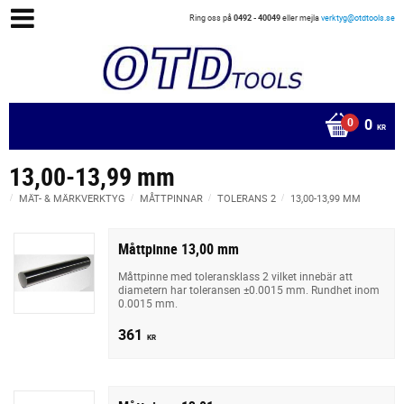
Ring oss på
0492 - 40049
eller mejla
verktyg@otdtools.se
0
KR
13,00-13,99 mm
MÄT- & MÄRKVERKTYG
MÅTTPINNAR
TOLERANS 2
13,00-13,99 MM
Måttpinne 13,00 mm
Måttpinne med toleransklass 2 vilket innebär att
diametern har toleransen ±0.0015 mm. Rundhet inom
0.0015 mm.
361
KR