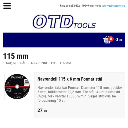
Ring oss på
0492 - 40049
eller mejla
verktyg@otdtools.se
0
KR
115 mm
KAP, SLIP, SÅG
NAVRONDELLER
115 MM
Navrondell 115 x 6 mm Format stål
Navrondell fabrikat Format. Diameter 115 mm, tjocklek
6 mm, håldiameter 22,2 mm. För stål. Aluminiumoxid
(A24). Max varvtal 13300 v/min. Säljes styckvis, hel
förpackning 10 st.
27
KR