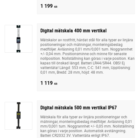
1 199
KR
Digital mätskala 400 mm vertikal
Mätskalor av rostfritt, härdat stål för alla typer av linjära
positioneringar och mätningar, monteringsbeslag
medföljer. Avläsning 0,01 mm/0,001 tum. Noggrannhet
+/- 0,04 mm. Positionsminne och minne för senaste
nollposition. Nollställning kan göras i varje position. Kan
kapas till önskad längd. Batteri LR44/SR44. OBS! Ej
vattentäta! Längd: 553 mm, C-C: 541 mm, Upplösning:
0,01 mm, Bredd: 28 mm, höjd: 48 mm.
1 119
KR
Digital mätskala 500 mm vertikal IP67
Mätskala för alla typer av linjära positioneringar och
mätningar, monteringsbeslag medföljer. Avläsning 0,01
mm/0,001 tum. Noggrannhet +/- 0,05 mm. Nollställning
kan göras i varje position. Automatisk avstängning.
Batteri CR2032 3V. Vattentäta enligt IP67.