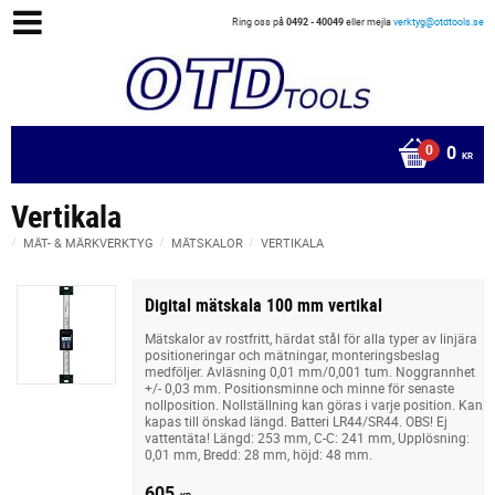
Ring oss på
0492 - 40049
eller mejla
verktyg@otdtools.se
0
KR
Vertikala
MÄT- & MÄRKVERKTYG
MÄTSKALOR
VERTIKALA
Digital mätskala 100 mm vertikal
Mätskalor av rostfritt, härdat stål för alla typer av linjära
positioneringar och mätningar, monteringsbeslag
medföljer. Avläsning 0,01 mm/0,001 tum. Noggrannhet
+/- 0,03 mm. Positionsminne och minne för senaste
nollposition. Nollställning kan göras i varje position. Kan
kapas till önskad längd. Batteri LR44/SR44. OBS! Ej
vattentäta! Längd: 253 mm, C-C: 241 mm, Upplösning:
0,01 mm, Bredd: 28 mm, höjd: 48 mm.
605