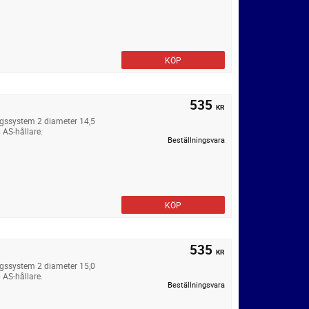
KÖP
535
KR
ngssystem 2 diameter 14,5
 AS-hållare.
Beställningsvara
KÖP
535
KR
ngssystem 2 diameter 15,0
 AS-hållare.
Beställningsvara