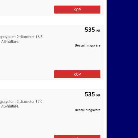
KÖP
535
KR
ngssystem 2 diameter 16,5
 AS-hållare.
Beställningsvara
KÖP
535
KR
ngssystem 2 diameter 17,0
 AS-hållare.
Beställningsvara