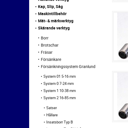
Kap, Slip, Såg
Maskintillbehör
Mät- & märkverktyg
Skärande verktyg
Borr
Brotschar
Fräsar
Försänkare
Försänkningssystem Granlund
System 01 5-16 mm
System 0 7-24 mm
System 1 10-38 mm
System 2 16-85 mm
Satser
Hållare
Insatsborr Typ B