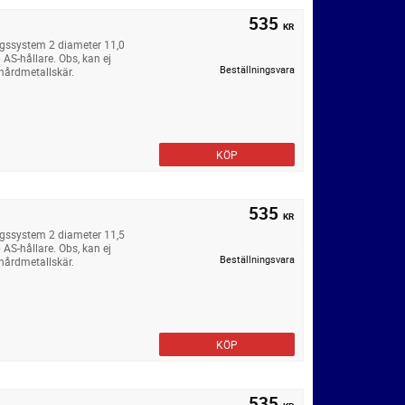
535
KR
ngssystem 2 diameter 11,0
AS-hållare. Obs, kan ej
Beställningsvara
hårdmetallskär.
KÖP
535
KR
ngssystem 2 diameter 11,5
AS-hållare. Obs, kan ej
Beställningsvara
hårdmetallskär.
KÖP
535