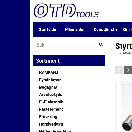
Startsida
Mina sidor
Kundtjänst
Om f
Styr
SKÄRAN
Sortiment
KAMPANJ
Fyndhörnan
Begagnat
Arbetsskydd
El-Elektronik
Fästelement
Förvaring
Handverktyg
Hållande verktyg