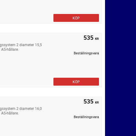
KÖP
535
KR
ngssystem 2 diameter 15,5
 AS-hållare.
Beställningsvara
KÖP
535
KR
ngssystem 2 diameter 16,0
 AS-hållare.
Beställningsvara