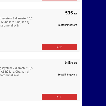
535
KR
ngssystem 2 diameter 10,2
AS-hållare. Obs, kan ej
Beställningsvara
hårdmetallskär.
KÖP
535
KR
ngssystem 2 diameter 10,5
AS-hållare. Obs, kan ej
Beställningsvara
hårdmetallskär.
KÖP