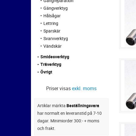
Gängreparation
Gängverktyg
Hålsågar
Lettring
Sparskär
Svarvverktyg
Vändskär
Smidesverktyg
Träverktyg
Övrigt
Priser visas
exkl. moms
Artiklar märkta
Beställningsvara
har normalt en leveranstid på 7-10
dagar. Minimiorder 300:- + moms
och frakt.