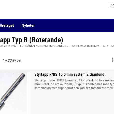
Ri
öretaget
Nyheter
tapp Typ R (Roterande)
DE VERKTYG
FÖRSÄNKNINGSSYSTEM GRANLUND
SYSTEM 2 16-85 MM
STYRTA
1–
20
av
56
Styrtapp R/RS 10,0 mm system 2 Granlund
Styrtapp modell R/RS, tolerans c9 för Granlund försänkni
mm. Granlund artikel 2R-10,0. Typ RS kombineras med typ 
kombineras med tappborrar och koniska försänkare med 