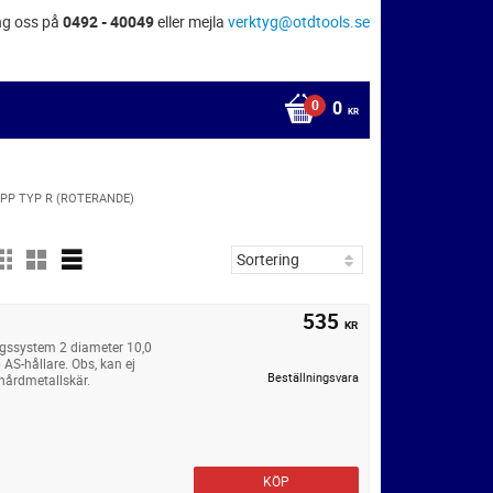
ng oss på
0492 - 40049
eller mejla
verktyg@otdtools.se
0
KR
PP TYP R (ROTERANDE)
535
KR
ngssystem 2 diameter 10,0
AS-hållare. Obs, kan ej
Beställningsvara
hårdmetallskär.
KÖP