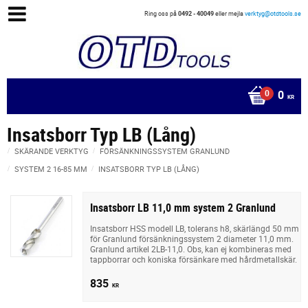
Ring oss på
0492 - 40049
eller mejla
verktyg@otdtools.se
0
KR
Insatsborr Typ LB (Lång)
SKÄRANDE VERKTYG
FÖRSÄNKNINGSSYSTEM GRANLUND
SYSTEM 2 16-85 MM
INSATSBORR TYP LB (LÅNG)
Insatsborr LB 11,0 mm system 2 Granlund
Insatsborr HSS modell LB, tolerans h8, skärlängd 50 mm
för Granlund försänkningssystem 2 diameter 11,0 mm.
Granlund artikel 2LB-11,0. Obs, kan ej kombineras med
tappborrar och koniska försänkare med hårdmetallskär.
835
KR