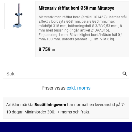
Mätstativ räfflat bord Ø58 mm Mitutoyo
Mätstativ med räfflat bord (artikel 101462) i härdat stål.
Effektiv bordsyta Ø58 mm, pelare Ø30 mm, max
mäthöjd 318 mm, Infästningshål Ø 3/8"/9,53 mm , 8
mm med bussning (ingår, artikel 21JAA316).
Finjustering 1 mm. Rätvinklighet bord/infästn.hål 0,4
mm/100 mm. Bordets planhet 1,3 ?m. Vikt 6 kg.
8 759
KR
Priser visas
exkl. moms
Artiklar märkta
Beställningsvara
har normalt en leveranstid på 7-
10 dagar. Minimiorder 300:- + moms och frakt.