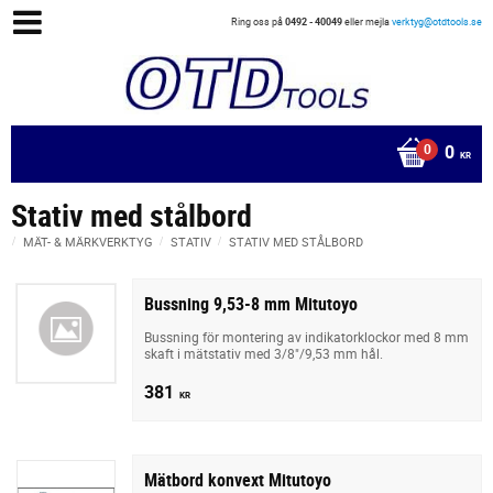
Ring oss på
0492 - 40049
eller mejla
verktyg@otdtools.se
0
KR
Stativ med stålbord
MÄT- & MÄRKVERKTYG
STATIV
STATIV MED STÅLBORD
Bussning 9,53-8 mm Mitutoyo
Bussning för montering av indikatorklockor med 8 mm
skaft i mätstativ med 3/8"/9,53 mm hål.
381
KR
Mätbord konvext Mitutoyo