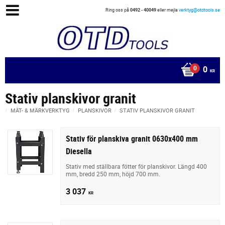
Ring oss på
0492 - 40049
eller mejla
verktyg@otdtools.se
0
KR
Stativ planskivor granit
MÄT- & MÄRKVERKTYG
PLANSKIVOR
STATIV PLANSKIVOR GRANIT
Stativ för planskiva granit 0630x400 mm
Diesella
Stativ med ställbara fötter för planskivor. Längd 400
mm, bredd 250 mm, höjd 700 mm.
3 037
KR