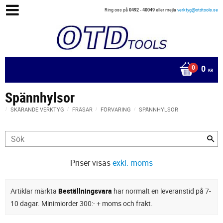
Ring oss på
0492 - 40049
eller mejla
verktyg@otdtools.se
0
KR
Spännhylsor
SKÄRANDE VERKTYG
FRÄSAR
FÖRVARING
SPÄNNHYLSOR
Priser visas
exkl. moms
Artiklar märkta
Beställningsvara
har normalt en leveranstid på 7-
10 dagar. Minimiorder 300:- + moms och frakt.