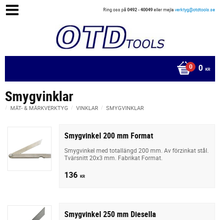
Ring oss på
0492 - 40049
eller mejla
verktyg@otdtools.se
0
KR
Smygvinklar
MÄT- & MÄRKVERKTYG
VINKLAR
SMYGVINKLAR
Smygvinkel 200 mm Format
Smygvinkel med totallängd 200 mm. Av förzinkat stål.
Tvärsnitt 20x3 mm. Fabrikat Format.
136
KR
Smygvinkel 250 mm Diesella