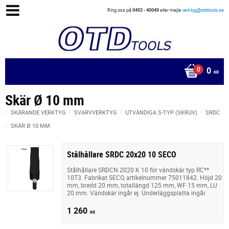
Ring oss på
0492 - 40049
eller mejla
verktyg@otdtools.se
0
KR
Skär Ø 10 mm
SKÄRANDE VERKTYG
SVARVVERKTYG
UTVÄNDIGA S-TYP (SKRUV)
SRDC
SKÄR Ø 10 MM
Stålhållare SRDC 20x20 10 SECO
Stålhållare SRDCN 2020 K 10 för vändskär typ RC**
10T3. Fabrikat SECO, artikelnummer 75011842. Höjd 20
mm, bredd 20 mm, totallängd 125 mm, WF 15 mm, LU
20 mm. Vändskär ingår ej. Underläggsplatta ingår.
1 260
KR