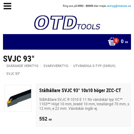
Ring oss på
0492 - 40049
eller mejla
verktyg@otdtools.se
0
KR
SVJC 93°
SKÄRANDE VERKTYG
SVARVVERKTYG
UTVÄNDIGA S-TYP (SKRUV)
SVJC 93°
Stålhållare SVJC 93° 10x10 höger ZCC-CT
Stålhållare SVJC R 1010 E 11 för vändskär typ VC**
1103** Höjd 10 mm, bredd 10 mm, totallängd 70 mm, s
12 mm, e 22 mm. Vändskär ingår ej.
552
KR