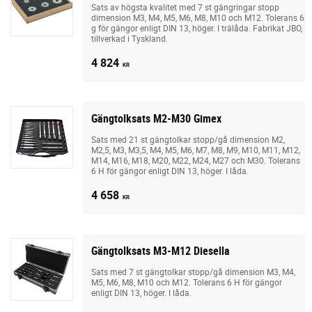
Sats av högsta kvalitet med 7 st gängringar stopp
dimension M3, M4, M5, M6, M8, M10 och M12. Tolerans 6
g för gängor enligt DIN 13, höger. I trälåda. Fabrikat JBO,
tillverkad i Tyskland.
4 824
KR
Gängtolksats M2-M30 Gimex
Sats med 21 st gängtolkar stopp/gå dimension M2,
M2,5, M3, M3,5, M4, M5, M6, M7, M8, M9, M10, M11, M12,
M14, M16, M18, M20, M22, M24, M27 och M30. Tolerans
6 H för gängor enligt DIN 13, höger. I låda.
4 658
KR
Gängtolksats M3-M12 Diesella
Sats med 7 st gängtolkar stopp/gå dimension M3, M4,
M5, M6, M8, M10 och M12. Tolerans 6 H för gängor
enligt DIN 13, höger. I låda.