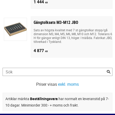
1 444
KR
Gängtolksats M3-M12 JBO
Sats av högsta kvalitet med 7 st gängtolkar stopp/gå
dimension M3, M4, M5, M6, M8, M10 och M12. Tolerans 6
H för gängor enligt DIN 13, höger. I trälåda. Fabrikat JBO,
tillverkad i Tyskland.
4 877
KR
Priser visas
exkl. moms
Artiklar märkta
Beställningsvara
har normalt en leveranstid på 7-
10 dagar. Minimiorder 300:- + moms och frakt.