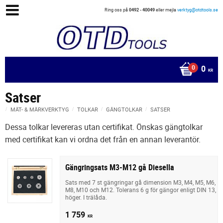
Ring oss på
0492 - 40049
eller mejla
verktyg@otdtools.se
0
KR
Satser
MÄT- & MÄRKVERKTYG
TOLKAR
GÄNGTOLKAR
SATSER
Dessa tolkar levereras utan certifikat. Önskas gängtolkar
med certifikat kan vi ordna det från en annan leverantör.
Gängringsats M3-M12 gå Diesella
Sats med 7 st gängringar gå dimension M3, M4, M5, M6,
M8, M10 och M12. Tolerans 6 g för gängor enligt DIN 13,
höger. I trälåda.
1 759
KR