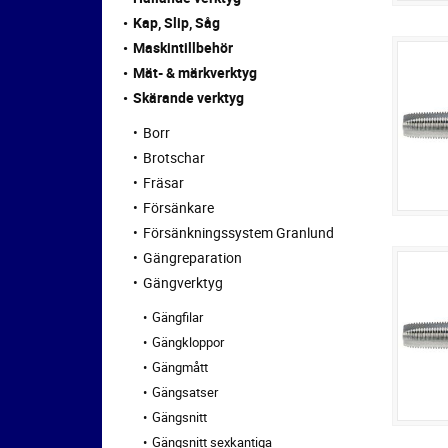
Kap, Slip, Såg
Maskintillbehör
Mät- & märkverktyg
Skärande verktyg
Borr
Brotschar
Fräsar
Försänkare
Försänkningssystem Granlund
Gängreparation
Gängverktyg
Gängfilar
Gängkloppor
Gängmått
Gängsatser
Gängsnitt
Gängsnitt sexkantiga