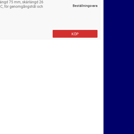
längd 75 mm, skärlängd 26
Beställningsvara
 C, för genomgångshål och
KÖP