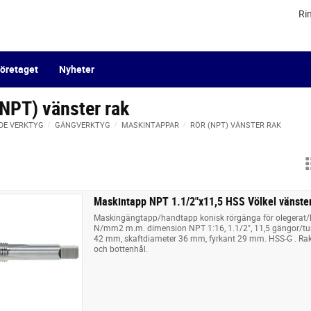
Ri
öretaget
Nyheter
(NPT) vänster rak
DE VERKTYG
GÄNGVERKTYG
MASKINTAPPAR
RÖR (NPT) VÄNSTER RAK
Maskintapp NPT 1.1/2"x11,5 HSS Völkel vänste
Maskingängtapp/handtapp konisk rörgänga för olegerat/låg
N/mm2 m.m. dimension NPT 1:16, 1.1/2", 11,5 gängor/t
42 mm, skaftdiameter 36 mm, fyrkant 29 mm. HSS-G . Ra
och bottenhål.