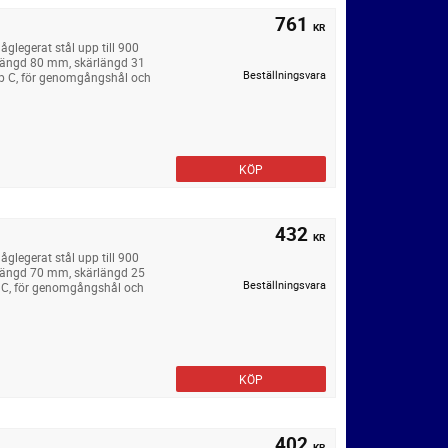
761
KR
legerat stål upp till 900
längd 80 mm, skärlängd 31
Beställningsvara
yp C, för genomgångshål och
KÖP
432
KR
legerat stål upp till 900
längd 70 mm, skärlängd 25
Beställningsvara
 C, för genomgångshål och
KÖP
402
KR