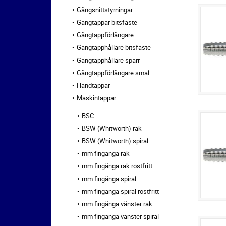
Gängsnittstyrningar
Gängtappar bitsfäste
Gängtappförlängare
Gängtapphållare bitsfäste
Gängtapphållare spärr
Gängtappförlängare smal
Handtappar
Maskintappar
BSC
BSW (Whitworth) rak
BSW (Whitworth) spiral
mm fingänga rak
mm fingänga rak rostfritt
mm fingänga spiral
mm fingänga spiral rostfritt
mm fingänga vänster rak
mm fingänga vänster spiral