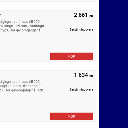
2 661
r
KR
legerat stål upp till 900
um, längd 125 mm, skärlängd
Beställningsvara
k typ C, för genomgångshål
KÖP
1 634
KR
legerat stål upp till 900
längd 110 mm, skärlängd 38
Beställningsvara
yp C, för genomgångshål och
KÖP