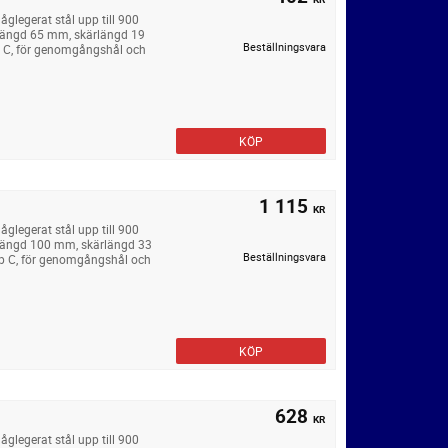
legerat stål upp till 900
längd 65 mm, skärlängd 19
Beställningsvara
p C, för genomgångshål och
KÖP
1 115
KR
legerat stål upp till 900
längd 100 mm, skärlängd 33
Beställningsvara
yp C, för genomgångshål och
KÖP
628
KR
legerat stål upp till 900