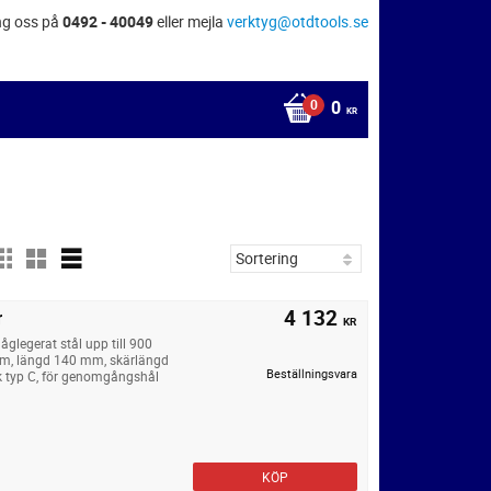
ng oss på
0492 - 40049
eller mejla
verktyg@otdtools.se
0
KR
4 132
r
KR
legerat stål upp till 900
um, längd 140 mm, skärlängd
Beställningsvara
k typ C, för genomgångshål
KÖP