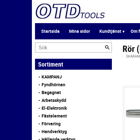
Startsida
Mina sidor
Kundtjänst
Om f
Rör 
SKÄRAN
Sortiment
KAMPANJ
Fyndhörnan
Begagnat
Arbetsskydd
El-Elektronik
Fästelement
Förvaring
Handverktyg
Hållande verktyg