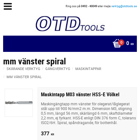
Ring oss på
0492 - 40049
eller mejla
verktyg@otdtools.se
0
KR
mm vänster spiral
SKÄRANDE VERKTYG
GÄNGVERKTYG
MASKINTAPPAR
MM VÄNSTER SPIRAL
Maskintapp M03 vänster HSS-E Völkel
Maskingängtapp mm vänster för olegerat/låglegerat
stål upp till 900 N/mm2 m.m. Dimension M3, stigning
0,5 mm, längd 56 mm, skärlängd 6 mm, skaftdiameter
2,2 mm, ej fyrkant. HSS-E enligt DIN 376 form C, tolerans
ISO2/6H. Spiral, spåndragande, för bottenhål.
377
KR