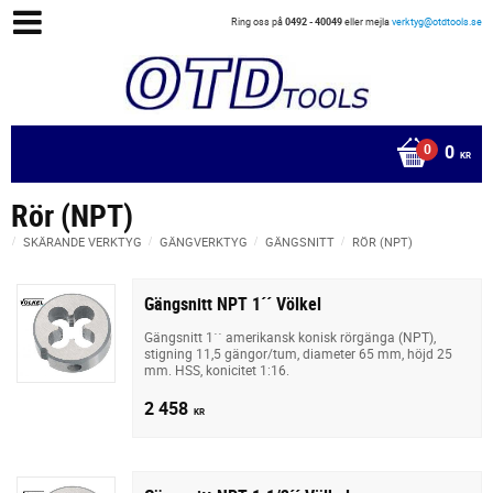
Ring oss på
0492 - 40049
eller mejla
verktyg@otdtools.se
0
KR
Rör (NPT)
SKÄRANDE VERKTYG
GÄNGVERKTYG
GÄNGSNITT
RÖR (NPT)
Gängsnitt NPT 1´´ Völkel
Gängsnitt 1´´ amerikansk konisk rörgänga (NPT),
stigning 11,5 gängor/tum, diameter 65 mm, höjd 25
mm. HSS, konicitet 1:16.
2 458
KR