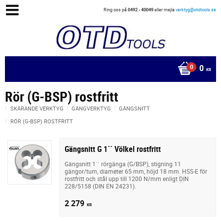
Ring oss på
0492 - 40049
eller mejla
verktyg@otdtools.se
0
KR
Rör (G-BSP) rostfritt
SKÄRANDE VERKTYG
GÄNGVERKTYG
GÄNGSNITT
RÖR (G-BSP) ROSTFRITT
Gängsnitt G 1´´ Völkel rostfritt
Gängsnitt 1´´ rörgänga (G/BSP), stigning 11
gängor/tum, diameter 65 mm, höjd 18 mm. HSS-E för
rostfritt och stål upp till 1200 N/mm enligt DIN
228/5158 (DIN EN 24231).
2 279
KR