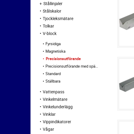
Stållinjaler
Stålskalor
Tjockleksmätare
Tolkar
V-block
Fyrsidiga
Magnetiska
Precisionsutförande
Precisionsutförande med spännbygel
Standard
Ställbara
Vattenpass
Vinkelmätare
Vinkelunderlägg
Vinklar
Vippindikatorer
Vågar