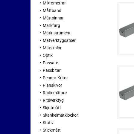
Mikrometrar
Måttband
Måttpinnar
Märkfärg
Mätinstrument
Mätverktygsatser
Mätskalor
Optik
Passare
Passbitar
Pennor-Kritor
Planskivor
Radiemätare
Ritsverktyg
Skjutmått
Skänkelmätklockor
Stativ
Stickmått