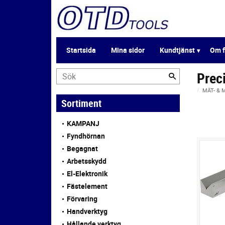
Startsida
Mina sidor
Kundtjänst
Om f
Prec
MÄT- &
Sortiment
KAMPANJ
Fyndhörnan
Begagnat
Arbetsskydd
El-Elektronik
Fästelement
Förvaring
Handverktyg
Hållande verktyg