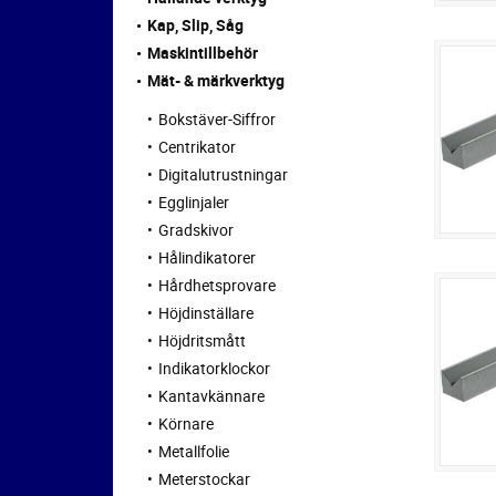
Kap, Slip, Såg
Maskintillbehör
Mät- & märkverktyg
Bokstäver-Siffror
Centrikator
Digitalutrustningar
Egglinjaler
Gradskivor
Hålindikatorer
Hårdhetsprovare
Höjdinställare
Höjdritsmått
Indikatorklockor
Kantavkännare
Körnare
Metallfolie
Meterstockar