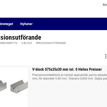
Ri
öretaget
Nyheter
isionsutförande
 MÄRKVERKTYG
V-BLOCK
PRECISIONSUTFÖRANDE
V-block 075x35x30 mm tol. 0 Helios Preisser
Precisionsvinkelblock av härdat specialstål, parvis slipad
mm, för diameter 5-40 mm. Tolerans 0,004 mm. Säljes parv