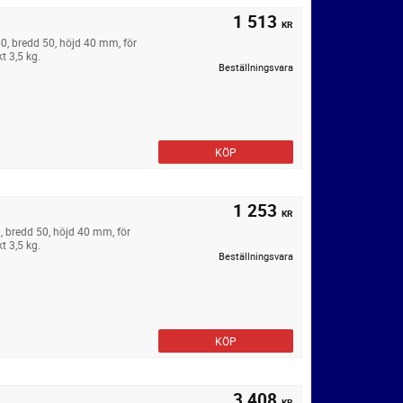
1 513
KR
50, bredd 50, höjd 40 mm, för
t 3,5 kg.
Beställningsvara
KÖP
1 253
KR
0, bredd 50, höjd 40 mm, för
t 3,5 kg.
Beställningsvara
KÖP
3 408
KR