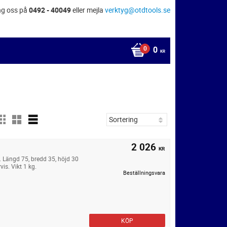
ng oss på
0492 - 40049
eller mejla
verktyg@otdtools.se
0
KR
2 026
KR
e. Längd 75, bredd 35, höjd 30
is. Vikt 1 kg.
Beställningsvara
KÖP