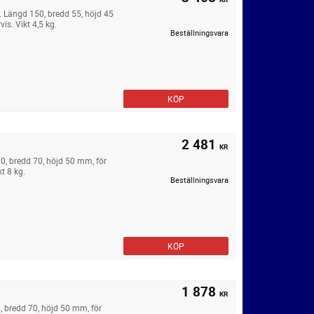
e. Längd 150, bredd 55, höjd 45
s. Vikt 4,5 kg.
Beställningsvara
KÖP
2 481
KR
00, bredd 70, höjd 50 mm, för
t 8 kg.
Beställningsvara
KÖP
1 878
KR
0, bredd 70, höjd 50 mm, för