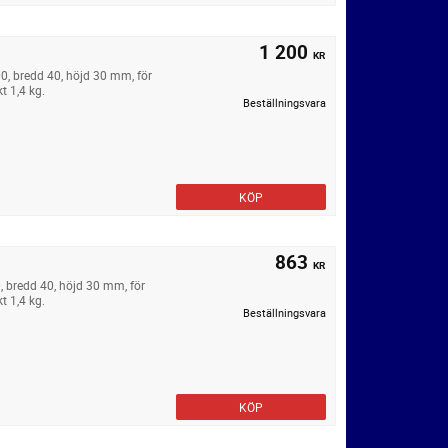
1 200
KR
00, bredd 40, höjd 30 mm, för
t 1,4 kg.
Beställningsvara
KÖP
863
KR
0, bredd 40, höjd 30 mm, för
t 1,4 kg.
Beställningsvara
KÖP