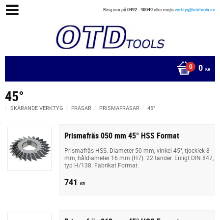
Ring oss på
0492 - 40049
eller mejla
verktyg@otdtools.se
0
KR
45°
SKÄRANDE VERKTYG
FRÄSAR
PRISMAFRÄSAR
45°
Prismafräs 050 mm 45° HSS Format
Prismafräs HSS. Diameter 50 mm, vinkel 45°, tjocklek 8
mm, håldiameter 16 mm (H7). 22 tänder. Enligt DIN 847,
typ H/138. Fabrikat Format.
741
KR