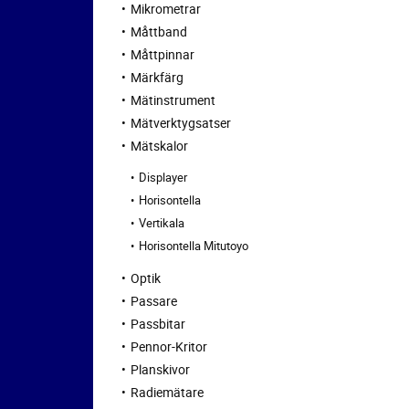
Mikrometrar
Måttband
Måttpinnar
Märkfärg
Mätinstrument
Mätverktygsatser
Mätskalor
Displayer
Horisontella
Vertikala
Horisontella Mitutoyo
Optik
Passare
Passbitar
Pennor-Kritor
Planskivor
Radiemätare