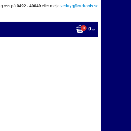
ng oss på
0492 - 40049
eller mejla
verktyg@otdtools.se
0
KR