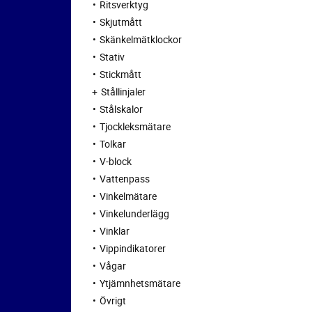
Ritsverktyg
Skjutmått
Skänkelmätklockor
Stativ
Stickmått
Stållinjaler
Stålskalor
Tjockleksmätare
Tolkar
V-block
Vattenpass
Vinkelmätare
Vinkelunderlägg
Vinklar
Vippindikatorer
Vågar
Ytjämnhetsmätare
Övrigt