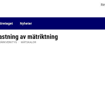
Ri
öretaget
Nyheter
stning av mätriktning
 MÄRKVERKTYG
MÄTSKALOR