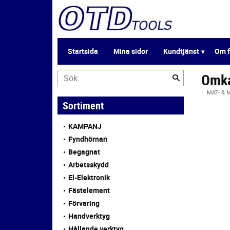
Startsida
Mina sidor
Kundtjänst
Om f
Omka
MÄT- &
Sortiment
KAMPANJ
Fyndhörnan
Begagnat
Arbetsskydd
El-Elektronik
Fästelement
Förvaring
Handverktyg
Hållande verktyg