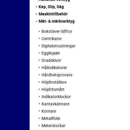
Kap, Slip, Såg
Maskintillbehör
Mät- & märkverktyg
Bokstäver-Siffror
Centrikator
Digitalutrustningar
Egglinjaler
Gradskivor
Hålindikatorer
Hårdhetsprovare
Höjdinställare
Höjdritsmått
Indikatorklockor
Kantavkännare
Körnare
Metallfolie
Meterstockar