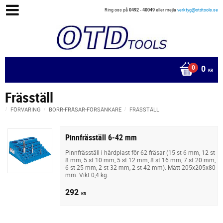
Ring oss på
0492 - 40049
eller mejla
verktyg@otdtools.se
0
KR
Fräsställ
FÖRVARING
BORR-FRÄSAR-FÖRSÄNKARE
FRÄSSTÄLL
Pinnfräsställ 6-42 mm
Pinnfräsställ i hårdplast för 62 fräsar (15 st 6 mm, 12 st
8 mm, 5 st 10 mm, 5 st 12 mm, 8 st 16 mm, 7 st 20 mm,
6 st 25 mm, 2 st 32 mm, 2 st 42 mm). Mått 205x205x80
mm. Vikt 0,4 kg.
292
KR