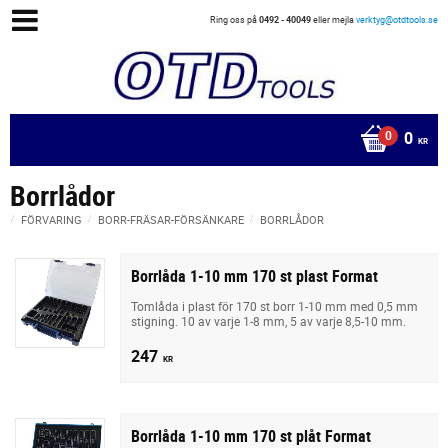
Ring oss på
0492 - 40049
eller mejla
verktyg@otdtools.se
0
KR
Borrlådor
FÖRVARING
BORR-FRÄSAR-FÖRSÄNKARE
BORRLÅDOR
Borrlåda 1-10 mm 170 st plast Format
Tomlåda i plast för 170 st borr 1-10 mm med 0,5 mm
stigning. 10 av varje 1-8 mm, 5 av varje 8,5-10 mm.
247
KR
Borrlåda 1-10 mm 170 st plåt Format