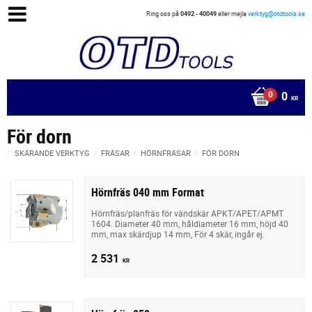
Ring oss på
0492 - 40049
eller mejla
verktyg@otdtools.se
0
KR
För dorn
SKÄRANDE VERKTYG
FRÄSAR
HÖRNFRÄSAR
FÖR DORN
Hörnfräs 040 mm Format
Hörnfräs/planfräs för vändskär APKT/APET/APMT
1604. Diameter 40 mm, håldiameter 16 mm, höjd 40
mm, max skärdjup 14 mm, För 4 skär, ingår ej.
2 531
KR