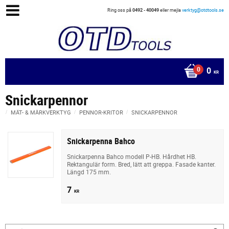
Ring oss på
0492 - 40049
eller mejla
verktyg@otdtools.se
0
KR
Snickarpennor
MÄT- & MÄRKVERKTYG
PENNOR-KRITOR
SNICKARPENNOR
Snickarpenna Bahco
Snickarpenna Bahco modell P-HB. Hårdhet HB.
Rektangulär form. Bred, lätt att greppa. Fasade kanter.
Längd 175 mm.
7
KR