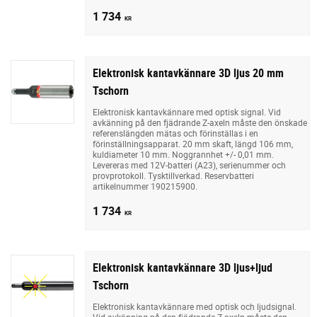
1 734
KR
Elektronisk kantavkännare 3D ljus 20 mm
Tschorn
Elektronisk kantavkännare med optisk signal. Vid
avkänning på den fjädrande Z-axeln måste den önskade
referenslängden mätas och förinställas i en
förinställningsapparat. 20 mm skaft, längd 106 mm,
kuldiameter 10 mm. Noggrannhet +/- 0,01 mm.
Levereras med 12V-batteri (A23), serienummer och
provprotokoll. Tysktillverkad. Reservbatteri
artikelnummer 190215900.
1 734
KR
Elektronisk kantavkännare 3D ljus+ljud
Tschorn
Elektronisk kantavkännare med optisk och ljudsignal.
Vid avkänning på den fjädrande Z-axeln måste den