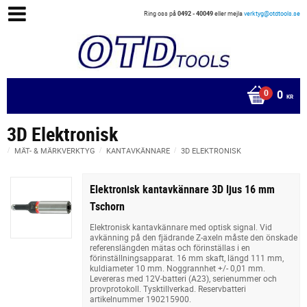
Ring oss på
0492 - 40049
eller mejla
verktyg@otdtools.se
0
KR
3D Elektronisk
MÄT- & MÄRKVERKTYG
KANTAVKÄNNARE
3D ELEKTRONISK
Elektronisk kantavkännare 3D ljus 16 mm
Tschorn
Elektronisk kantavkännare med optisk signal. Vid
avkänning på den fjädrande Z-axeln måste den önskade
referenslängden mätas och förinställas i en
förinställningsapparat. 16 mm skaft, längd 111 mm,
kuldiameter 10 mm. Noggrannhet +/- 0,01 mm.
Levereras med 12V-batteri (A23), serienummer och
provprotokoll. Tysktillverkad. Reservbatteri
artikelnummer 190215900.