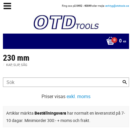
Ring oss på
0492 - 40049
eller mejla
verktyg@otdtools.se
0
KR
230 mm
KAP, SLIP, SÅG
Priser visas
exkl. moms
Artiklar märkta
Beställningsvara
har normalt en leveranstid på 7-
10 dagar. Minimiorder 300:- + moms och frakt.